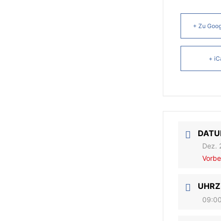
+ Zu Goog
+ iC
DAT
Dez. 
Vorbe
UHRZ
09:00