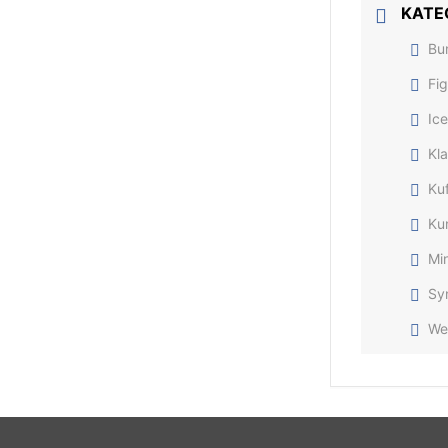
KATE
Bu
Fig
Ic
Kl
Ku
Ku
Min
Sy
We