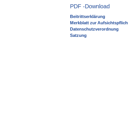
PDF -Download
Beitrittserklärung
Merkblatt zur Aufsichtspflich
Datenschutzverordnung
Satzung
Habt ihr Fragen 
Dann schreibt uns eine E
betre
in