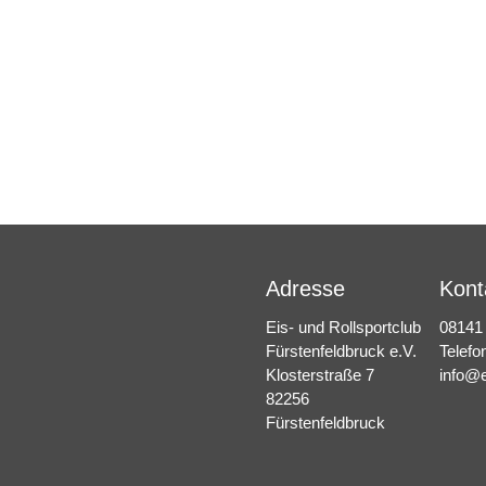
Euer Vorstand des Eis- und 
Adresse
Kont
Eis- und Rollsportclub
08141
Fürstenfeldbruck e.V.
Telefo
Klosterstraße 7
info@e
82256
Fürstenfeldbruck