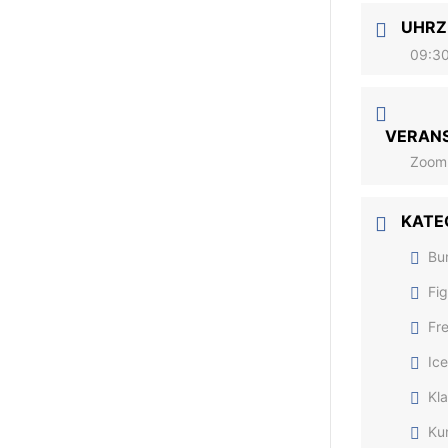
UHRZ
09:30
VERAN
Zoom
KATE
Bu
Fig
Fre
Ic
Kl
Ku