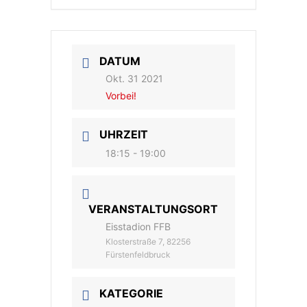
DATUM
Okt. 31 2021
Vorbei!
UHRZEIT
18:15 - 19:00
VERANSTALTUNGSORT
Eisstadion FFB
Klosterstraße 7, 82256
Fürstenfeldbruck
KATEGORIE