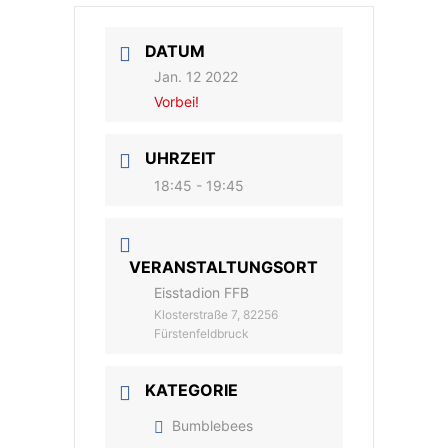
DATUM
Jan. 12 2022
Vorbei!
UHRZEIT
18:45 - 19:45
VERANSTALTUNGSORT
Eisstadion FFB
Klosterstraße 7, 82256
Fürstenfeldbruck
KATEGORIE
Bumblebees