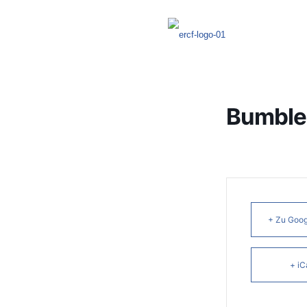
Bumble
+ Zu Goog
+ iC