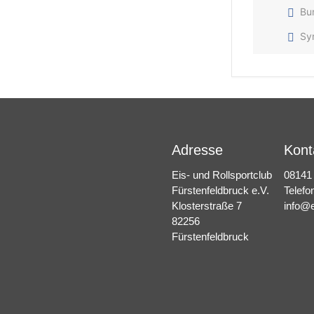
Bu
Sy
Adresse
Kont
Eis- und Rollsportclub
08141
Fürstenfeldbruck e.V.
Telefo
Klosterstraße 7
info@e
82256
Fürstenfeldbruck