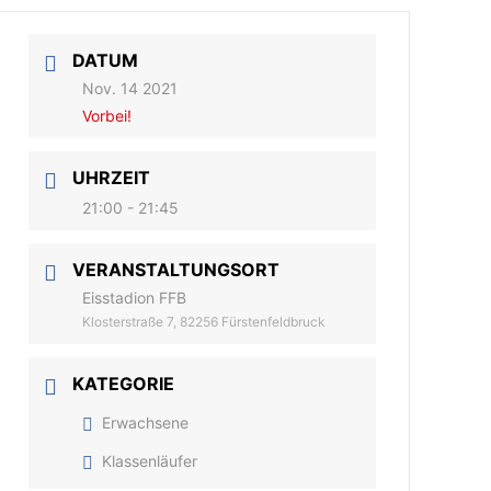
DATUM
Nov. 14 2021
Vorbei!
UHRZEIT
21:00 - 21:45
VERANSTALTUNGSORT
Eisstadion FFB
Klosterstraße 7, 82256 Fürstenfeldbruck
KATEGORIE
Erwachsene
Klassenläufer