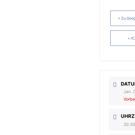
+ Zu Goog
+ iC
DAT
Jan. 
Vorbe
UHRZ
20:30