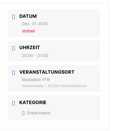
DATUM
Dez. 01 2024
Vorbei!
UHRZEIT
20:00 - 21:00
VERANSTALTUNGSORT
Eisstadion FFB
Klosterstraße 7, 82256 Fürstenfeldbruck
KATEGORIE
Erwachsene