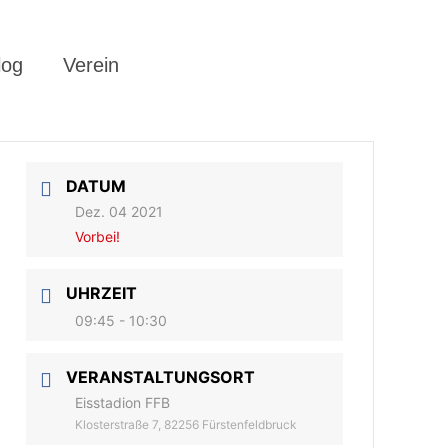
log
Verein
DATUM
Dez. 04 2021
Vorbei!
UHRZEIT
09:45 - 10:30
VERANSTALTUNGSORT
Eisstadion FFB
Klosterstraße 7, 82256 Fürstenfeldbruck