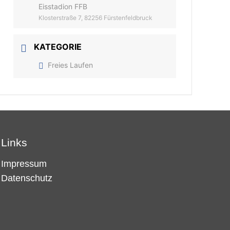
Eisstadion FFB
Klosterstraße 7, 82256 Fürstenfeldbruck
KATEGORIE
Freies Laufen
Links
Impressum
Datenschutz