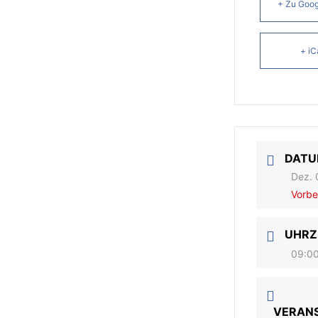
+ Zu Goog
+ iC
DAT
Dez. 
Vorbe
UHRZ
09:00
VERAN