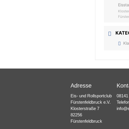
Eisst
Kloste
Fürste
KATE
Kl
Adresse
Kont
Eis- und Rollsportclub
08141
Fürstenfeldbruck e.V.
Telefo
Klosterstraße 7
info@e
82256
Fürstenfeldbruck