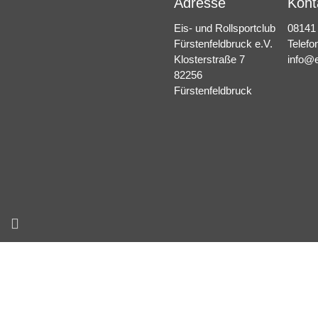
Adresse
Kont
Eis- und Rollsportclub
08141
Fürstenfeldbruck e.V.
Telefo
Klosterstraße 7
info@e
82256
Fürstenfeldbruck