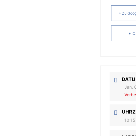
+ Zu Goog
+ iC
DAT
Jan. 
Vorbe
UHRZ
10:15