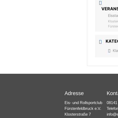
VERAN
Eisst
Kloste
Fürste
KATE
Kl
Adresse
Kont
Eis- und Rollsportclub
08141
Fürstenfeldbruck e.V.
Telefo
Klosterstraße 7
info@e