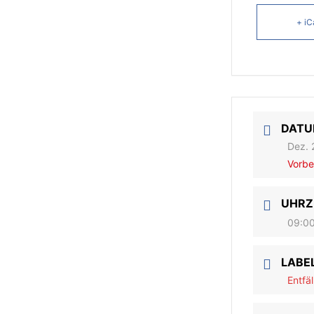
+ iC
DAT
Dez. 
Vorbe
UHRZ
09:00
LABE
Entfäl