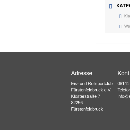
KATE
Kl
We
Adresse
Kont
Eis- und Rollsportclub
08141
Fürstenfeldbruck e.V.
Telefo
Klosterstraße 7
info@e
82256
Fürstenfeldbruck