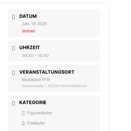
DATUM
Jan. 18 2025
Vorbei!
UHRZEIT
09:50 - 10:40
VERANSTALTUNGSORT
Eisstadion FFB
Klosterstraße 7, 82256 Fürstenfeldbruck
KATEGORIE
Figurenläufer
Freiläufer