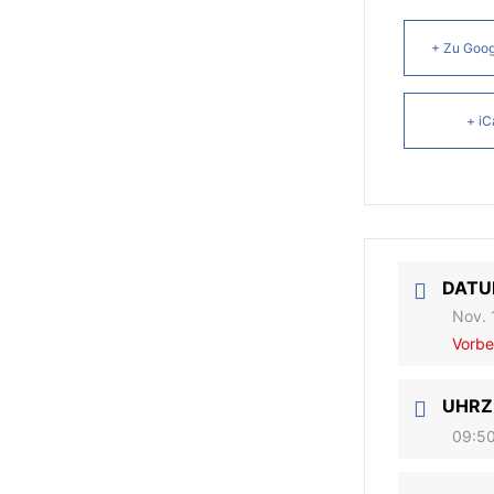
+ Zu Goog
+ iC
DAT
Nov. 
Vorbe
UHRZ
09:50