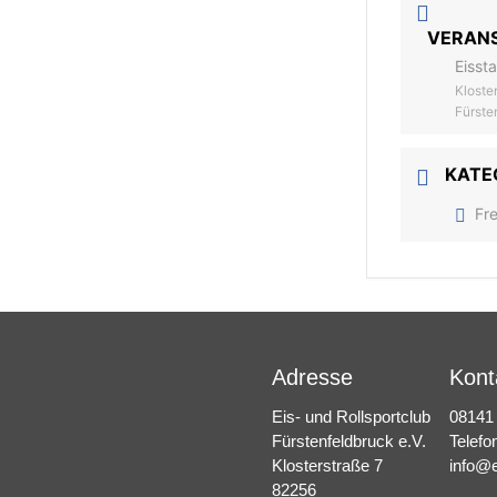
VERAN
Eisst
Kloste
Fürste
KATE
Fr
Adresse
Kont
Eis- und Rollsportclub
08141
Fürstenfeldbruck e.V.
Telefo
Klosterstraße 7
info@e
82256