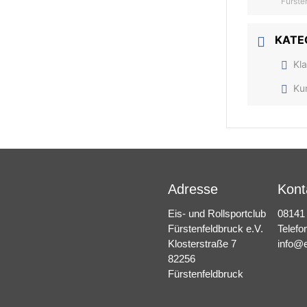
Fürste
KATE
Kl
Ku
Adresse
Kont
Eis- und Rollsportclub
08141
Fürstenfeldbruck e.V.
Telefo
Klosterstraße 7
info@e
82256
Fürstenfeldbruck