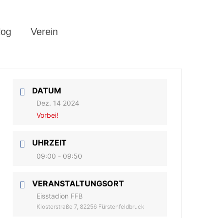
log
Verein
DATUM
Dez. 14 2024
Vorbei!
UHRZEIT
09:00 - 09:50
VERANSTALTUNGSORT
Eisstadion FFB
Klosterstraße 7, 82256 Fürstenfeldbruck