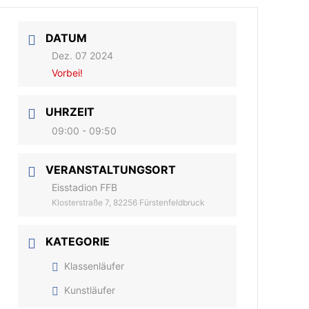
DATUM
Dez. 07 2024
Vorbei!
UHRZEIT
09:00 - 09:50
VERANSTALTUNGSORT
Eisstadion FFB
Klosterstraße 7, 82256 Fürstenfeldbruck
KATEGORIE
Klassenläufer
Kunstläufer