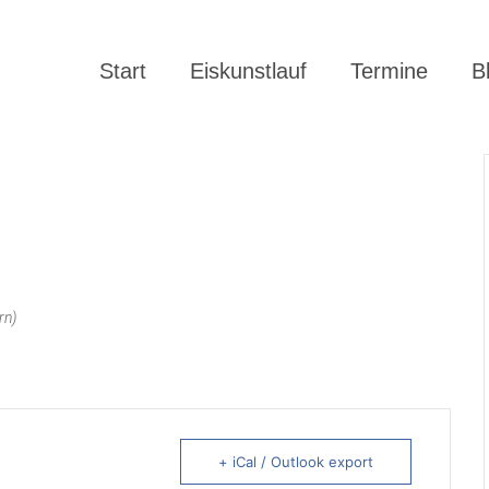
Start
Eiskunstlauf
Termine
B
rn)
+ iCal / Outlook export