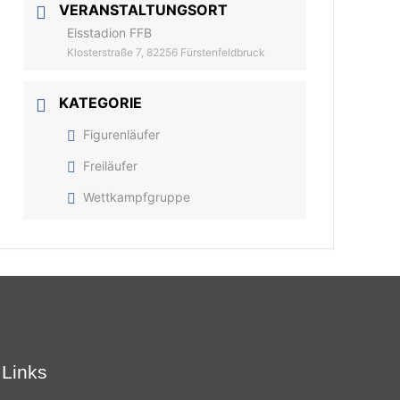
VERANSTALTUNGSORT
Eisstadion FFB
Klosterstraße 7, 82256 Fürstenfeldbruck
KATEGORIE
Figurenläufer
Freiläufer
Wettkampfgruppe
Links