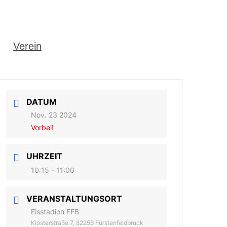
Verein
DATUM
Nov. 23 2024
Vorbei!
UHRZEIT
10:15 - 11:00
VERANSTALTUNGSORT
Eisstadion FFB
Klosterstraße 7, 82256 Fürstenfeldbruck