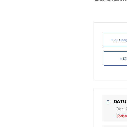
+ Zu Goog
+ iC
DAT
Dez. 
Vorbe