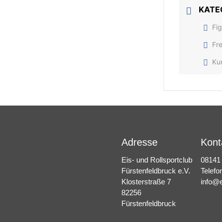
KATE
Fig
Fre
Ku
Adresse
Kont
Eis- und Rollsportclub
08141
Fürstenfeldbruck e.V.
Telefo
Klosterstraße 7
info@e
82256
Fürstenfeldbruck