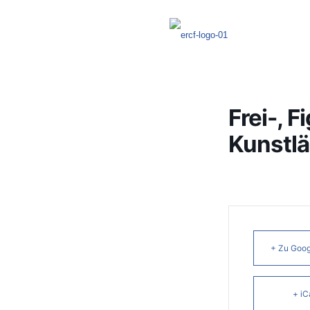
Frei-, F
Kunstlä
+ Zu Goog
+ iC