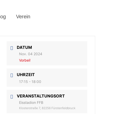
log
Verein
DATUM
Nov. 04 2024
Vorbei!
UHRZEIT
17:15 - 18:00
VERANSTALTUNGSORT
Eisstadion FFB
Klosterstraße 7, 82256 Fürstenfeldbruck