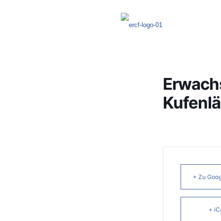
Erwach
Kufenlä
+ Zu Goog
+ iC