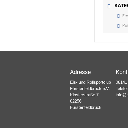
KATE
Er
Ku
Adresse
Kont
Eis- und Rollsportclub
08141
Fürstenfeldbruck e.V.
Telefo
Klosterstraße 7
info@e
82256
Fürstenfeldbruck