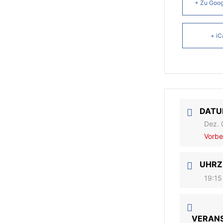
+ Zu Goog
+ iC
DAT
Dez. 
Vorbe
UHRZ
19:15
VERAN