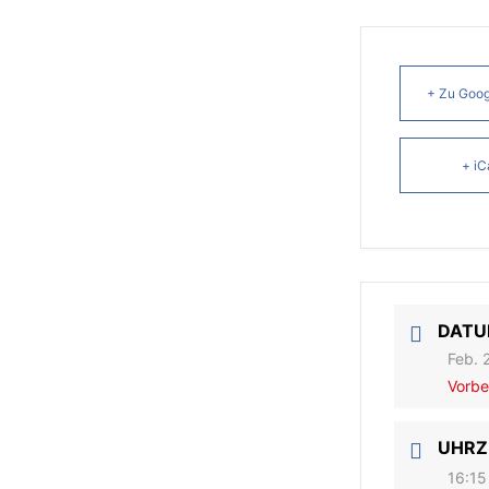
+ Zu Goog
+ iC
DAT
Feb. 
Vorbe
UHRZ
16:15