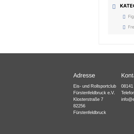
KATE
Fig
Fre
Adresse
Kont
Eis- und Rollsportclub
08141
Fürstenfeldbruck e.V.
Telefo
Klosterstraße 7
info@e
82256
Fürstenfeldbruck