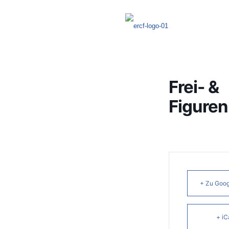
Frei- &
Figuren
+ Zu Goog
+ iC