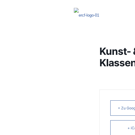
Kunst- 
Klassen
+ Zu Goog
+ iC