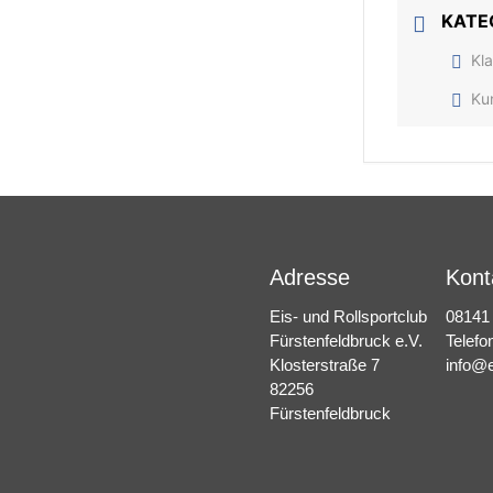
KATE
Kl
Ku
Adresse
Kont
Eis- und Rollsportclub
08141
Fürstenfeldbruck e.V.
Telefo
Klosterstraße 7
info@e
82256
Fürstenfeldbruck