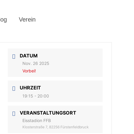
log
Verein
DATUM
Nov. 26 2025
Vorbei!
UHRZEIT
19:15 - 20:00
VERANSTALTUNGSORT
Eisstadion FFB
Klosterstraße 7, 82256 Fürstenfeldbruck