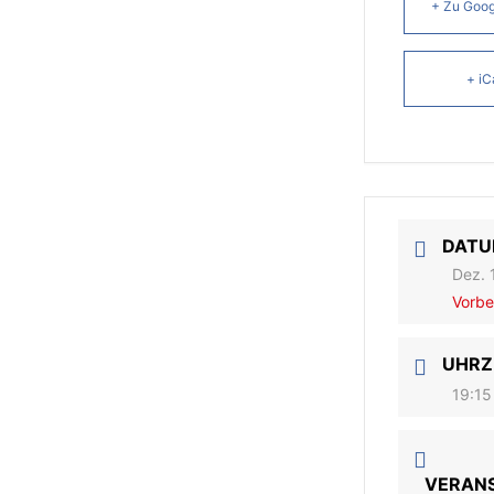
+ Zu Goog
+ iC
DAT
Dez. 
Vorbe
UHRZ
19:15
VERAN