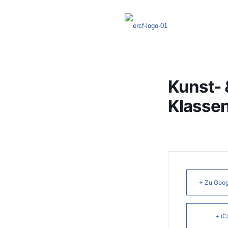
Kunst- 
Klassen
+ Zu Goog
+ iC