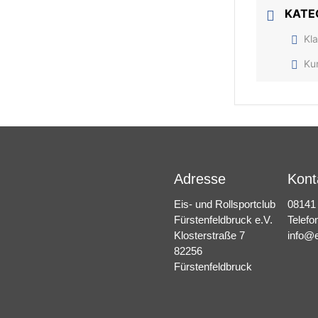
KATE
Kl
Ku
Adresse
Kont
Eis- und Rollsportclub
08141
Fürstenfeldbruck e.V.
Telefo
Klosterstraße 7
info@e
82256
Fürstenfeldbruck