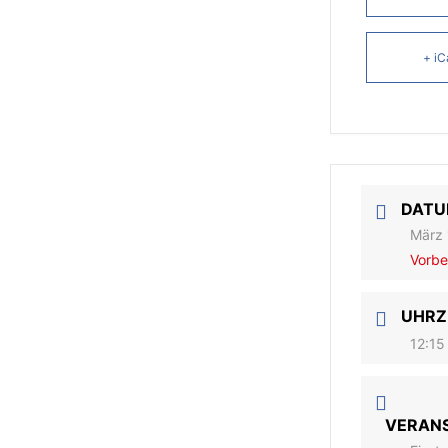
+ iC
DAT
März 
Vorbe
UHRZ
12:15
VERAN