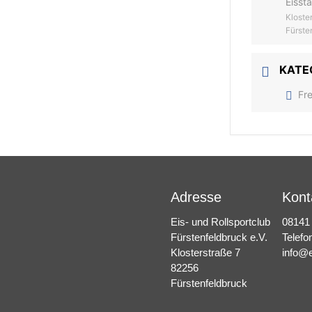
Eisst
Kloste
Fürste
KATE
Fr
Adresse
Kont
Eis- und Rollsportclub
08141
Fürstenfeldbruck e.V.
Telefo
Klosterstraße 7
info@e
82256
Fürstenfeldbruck