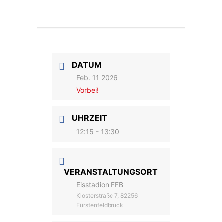
DATUM
Feb. 11 2026
Vorbei!
UHRZEIT
12:15 - 13:30
VERANSTALTUNGSORT
Eisstadion FFB
Klosterstraße 7, 82256
Fürstenfeldbruck