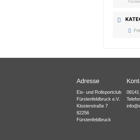
Fürste
KATE
Fr
Adresse
Kont
Eis- und Rollsportclub
08141
Fürstenfeldbruck e.V.
Telefo
Klosterstraße 7
info@e
82256
Fürstenfeldbruck