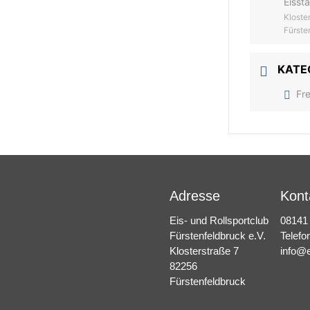
Eisst
Kloste
Fürste
KATE
Fr
Adresse
Kont
Eis- und Rollsportclub
08141
Fürstenfeldbruck e.V.
Telefo
Klosterstraße 7
info@e
82256
Fürstenfeldbruck