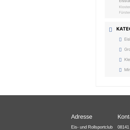
Eisst
Kloste
Fürste
KATE
Eis
Gr
Kle
Min
Adresse
Kont
Eis- und Rollsportclub
08141