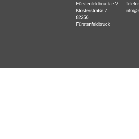
Fürstenfeldbruck e.V.
Telefo
Klosterstraße 7
info@e
82256
Fürstenfeldbruck