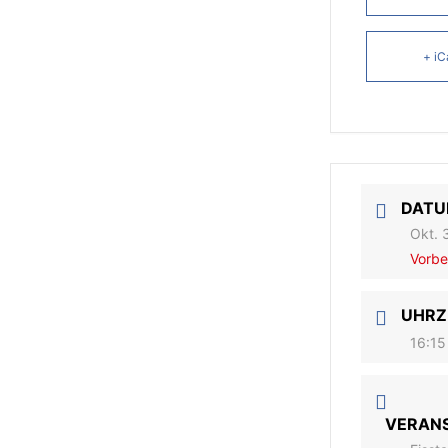
+ iC
DAT
Okt. 
Vorbe
UHRZ
16:15
VERAN