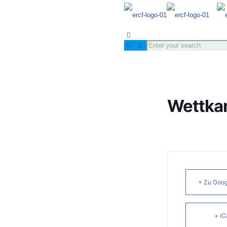
Wettka
+ Zu Goog
+ iC