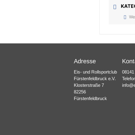
KATE
We
Adresse
Kont
Eis- und Rollsportclub
08141
Fürstenfeldbruck e.V.
Telefo
Klosterstraße 7
info@e
82256
Fürstenfeldbruck