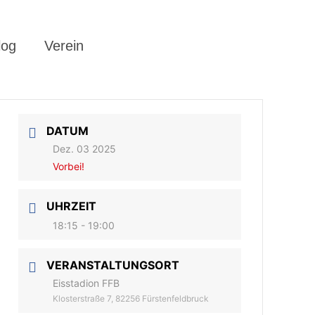
log
Verein
DATUM
Dez. 03 2025
Vorbei!
UHRZEIT
18:15 - 19:00
VERANSTALTUNGSORT
Eisstadion FFB
Klosterstraße 7, 82256 Fürstenfeldbruck