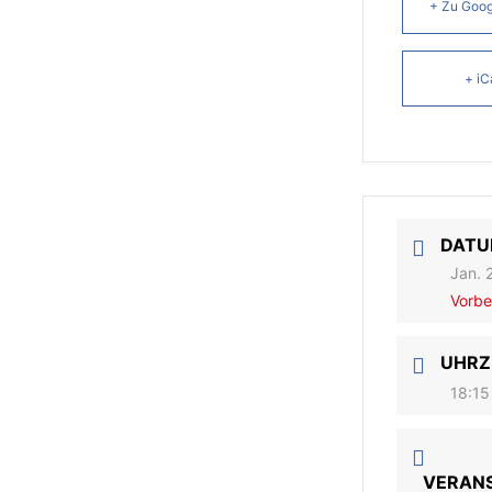
+ Zu Goog
+ iC
DAT
Jan. 
Vorbe
UHRZ
18:15
VERAN