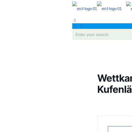
Wettka
Kufenlä