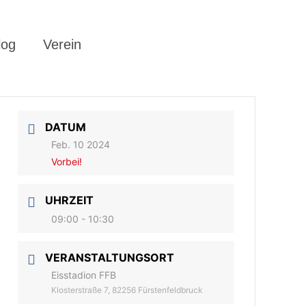
log
Verein
DATUM
Feb. 10 2024
Vorbei!
UHRZEIT
09:00 - 10:30
VERANSTALTUNGSORT
Eisstadion FFB
Klosterstraße 7, 82256 Fürstenfeldbruck