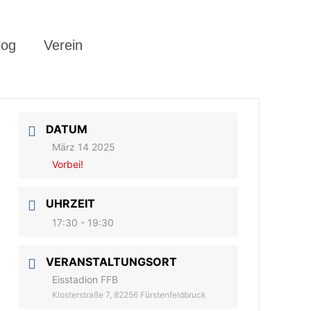
log
Verein
DATUM
März 14 2025
Vorbei!
UHRZEIT
17:30 - 19:30
VERANSTALTUNGSORT
Eisstadion FFB
Klosterstraße 7, 82256 Fürstenfeldbruck