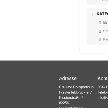
Fürste
KATE
Eis
Gr
Kle
Adresse
Kont
Eis- und Rollsportclub
08141
Fürstenfeldbruck e.V.
Telefo
Klosterstraße 7
info@e
82256