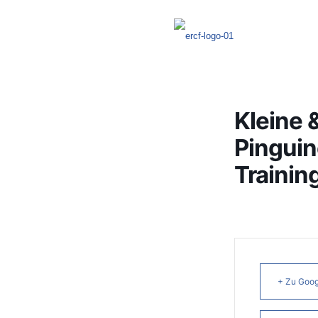
Kleine 
Pinguin
Trainin
+ Zu Goog