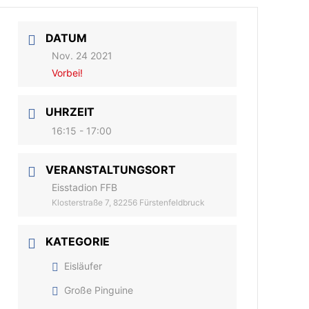
DATUM
Nov. 24 2021
Vorbei!
UHRZEIT
16:15 - 17:00
VERANSTALTUNGSORT
Eisstadion FFB
Klosterstraße 7, 82256 Fürstenfeldbruck
KATEGORIE
Eisläufer
Große Pinguine