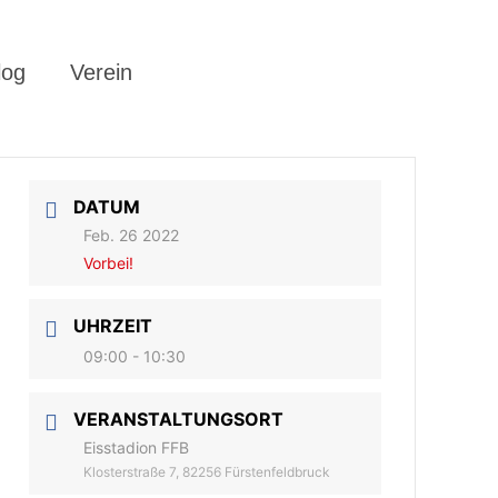
log
Verein
DATUM
Feb. 26 2022
Vorbei!
UHRZEIT
09:00 - 10:30
VERANSTALTUNGSORT
Eisstadion FFB
Klosterstraße 7, 82256 Fürstenfeldbruck