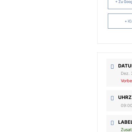
+ Zu Goog
+ iC
DAT
Dez. 
Vorbe
UHRZ
09:00
LABE
Zusat