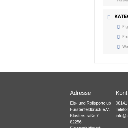
Fürste
KATE
Fig
Fre
We
Adresse
Kont
Eis- und Rollsportclub
08141
Fürstenfeldbruck e.V.
Telefo
Klosterstraße 7
info@e
82256