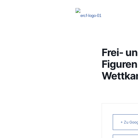
Frei- u
Figuren
Wettka
+ Zu Goog