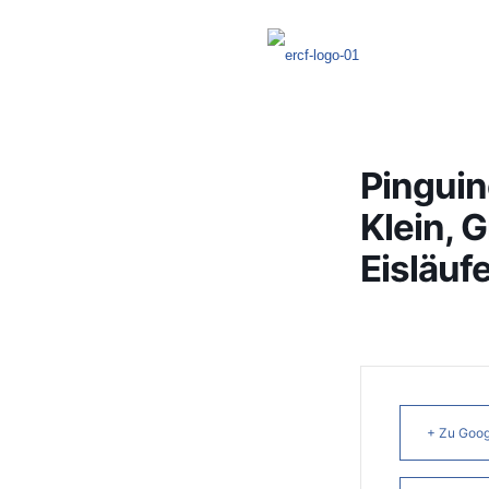
Pinguin
Klein, 
Eisläuf
+ Zu Goog